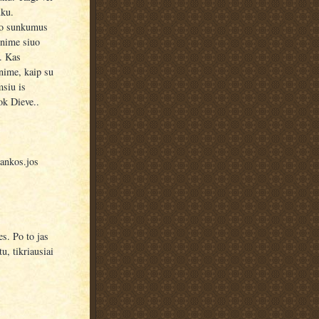
uku.
imo sunkumus
enime siuo
. Kas
nime, kaip su
msiu is
ok Dieve..
rankos.jos
s. Po to jas
u, tikriausiai