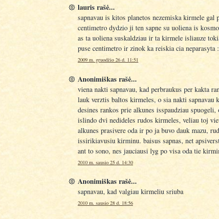
lauris rašė...
sapnavau is kitos planetos nezemiska kirmele gal 
centimetro dydzio ji ten sapne su uoliena is kosmo
as ta uoliena suskaldziau ir ta kirmele isliauze to
puse centimetro ir zinok ka reiskia cia neparasyta :
2009 m. gruodžio 26 d. 11:51
Anonimiškas rašė...
viena nakti sapnavau, kad perbraukus per kakta ra
lauk verztis baltos kirmeles, o sia nakti sapnavau k
desines rankos prie alkunes isspaudziau spuogeli, o
islindo dvi nedideles rudos kirmeles, veliau toj vie
alkunes prasivere oda ir po ja buvo dauk mazu, rud
issirikiavusiu kirminu. baisus sapnas, net apsivers
ant to sono, nes jauciausi lyg po visa oda tie kirmi
2010 m. sausio 25 d. 14:30
Anonimiškas rašė...
sapnavau, kad valgiau kirmeliu sriuba
2010 m. sausio 28 d. 18:56