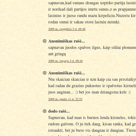
sapnavau,kad sunaus draugas uzpirko partija lasin
ir norikad dali partijos imrtu sunus,o as prapjaunu
lasinius ir juose randu mazu kirpeliciu.Nuzeriu kir
rodau sunui ir sakau storu lasiniu neimki.
2009 m. rugpjūčio 5 d. 09:48
Anonimiškas rašė...
sapnavau juodos spalvos ilgus, kaip siūlai plonum
ant gringų
2009 m. rugsėjo 3 d. 09:26
Anonimiškas rašė...
Niu skaiciau skaiciau ir nzn kaip cia sau prisitaik
kad radau du grazius pukuotus ir spalvotus kirmeli
juos auginau... :) bet jos man dziaugsma kele :)
2009 m. spalio 11 d. 22:52
dodo rašė...
Sapnavau, kad man is burnos lenda kirmeles, tokio
rudom galvom. O ju tiek daug, kisau ranka, kad gre
istraukti, bet ju buvo vis daugiau ir daugiau. Tiesi