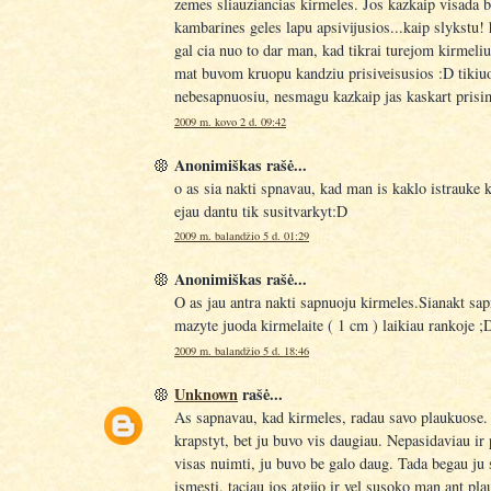
zemes sliauziancias kirmeles. Jos kazkaip visada 
kambarines geles lapu apsivijusios...kaip slykstu!
gal cia nuo to dar man, kad tikrai turejom kirmeliu
mat buvom kruopu kandziu prisiveisusios :D tikiu
nebesapnuosiu, nesmagu kazkaip jas kaskart prisi
2009 m. kovo 2 d. 09:42
Anonimiškas rašė...
o as sia nakti spnavau, kad man is kaklo istrauke k
ejau dantu tik susitvarkyt:D
2009 m. balandžio 5 d. 01:29
Anonimiškas rašė...
O as jau antra nakti sapnuoju kirmeles.Sianakt sa
mazyte juoda kirmelaite ( 1 cm ) laikiau rankoje ;
2009 m. balandžio 5 d. 18:46
Unknown
rašė...
As sapnavau, kad kirmeles, radau savo plaukuose. 
krapstyt, bet ju buvo vis daugiau. Nepasidaviau ir
visas nuimti, ju buvo be galo daug. Tada begau ju s
ismesti, taciau jos atgijo ir vel susoko man ant pla