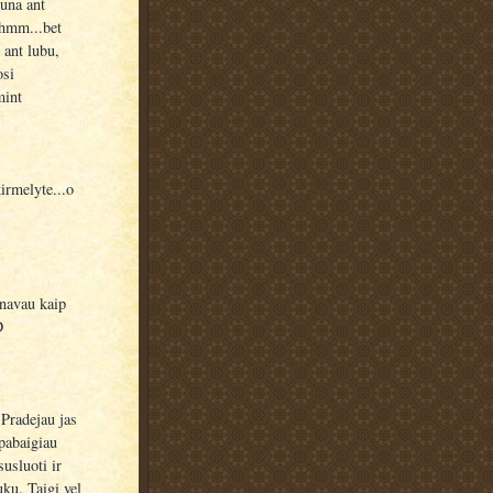
buna ant
 hmm...bet
 ant lubu,
osi
mint
irmelyte...o
pnavau kaip
D
Pradejau jas
 pabaigiau
usluoti ir
uku. Taigi vel