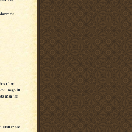
šdavystės
dos (1 m.)
atau, negaliu
eda man jas
t lubu ir ant