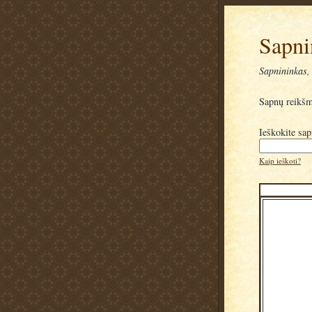
Sapni
Sapnininkas, 
Sapnų reikš
Ieškokite sa
Kaip ieškoti?