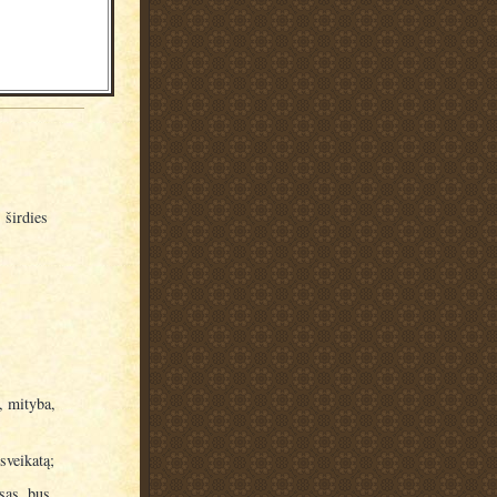
 širdies
, mityba,
sveikatą;
sas, bus