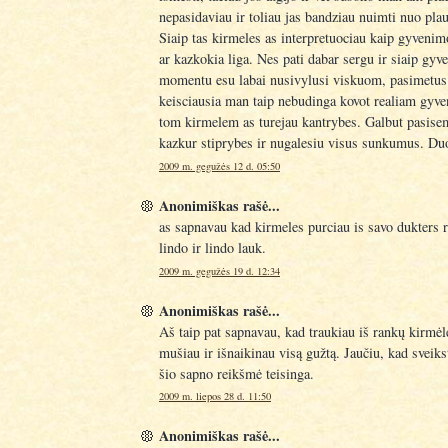
nepasidaviau ir toliau jas bandziau nuimti nuo pla
Siaip tas kirmeles as interpretuociau kaip gyven
ar kazkokia liga. Nes pati dabar sergu ir siaip gyv
momentu esu labai nusivylusi viskuom, pasimetus
keisciausia man taip nebudinga kovot realiam gyve
tom kirmelem as turejau kantrybes. Galbut pasise
kazkur stiprybes ir nugalesiu visus sunkumus. Du
2009 m. gegužės 12 d. 05:50
Anonimiškas rašė...
as sapnavau kad kirmeles purciau is savo dukters 
lindo ir lindo lauk.
2009 m. gegužės 19 d. 12:34
Anonimiškas rašė...
Aš taip pat sapnavau, kad traukiau iš rankų kirmėle
mušiau ir išnaikinau visą gužtą. Jaučiu, kad sveikst
šio sapno reikšmė teisinga.
2009 m. liepos 28 d. 11:50
Anonimiškas rašė...