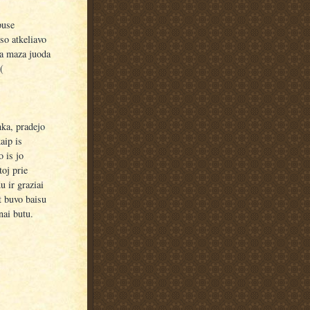
puse
so atkeliavo
kia maza juoda
(
nka, pradejo
aip is
 is jo
toj prie
u ir graziai
t buvo baisu
nai butu.