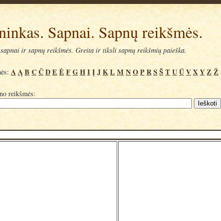
ninkas. Sapnai. Sapnų reikšmės.
sapnai ir sapnų reikšmės. Greita ir tiksli sapnų reikšmių paieška.
A
Ą
B
C
Č
D
E
Ė
F
G
H
I
Į
J
K
L
M
N
O
P
R
S
Š
T
U
Ū
V
X
Y
Z
Ž
mės:
pno reikšmės: