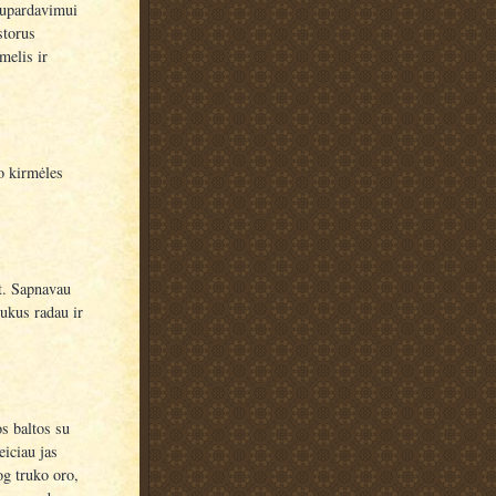
iupardavimui
storus
melis ir
o kirmėles
yt. Sapnavau
ukus radau ir
s baltos su
iciau jas
og truko oro,