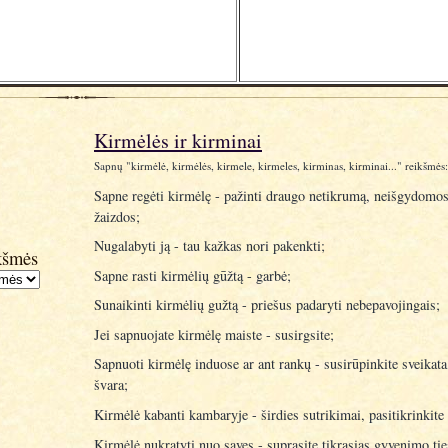
Kirmėlės ir kirminai
Sapnų "kirmėlė, kirmėlės, kirmele, kirmeles, kirminas, kirminai..." reikšmės:
Sapne regėti kirmėlę - pažinti draugo netikrumą, neišgydomos
žaizdos;
Nugalabyti ją - tau kažkas nori pakenkti;
kšmės
Sapne rasti kirmėlių gūžtą - garbė;
Sunaikinti kirmėlių gužtą - priešus padaryti nebepavojingais;
Jei sapnuojate kirmėlę maiste - susirgsite;
Sapnuoti kirmėlę induose ar ant rankų - susirūpinkite sveikata
švara;
Kirmėlė kabanti kambaryje - širdies sutrikimai, pasitikrinkite 
Kirmėlė nukratyti nuo savęs - suprasite tikrąsias gyvenimo tie