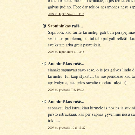
o tos kirmeles meciau i kriaukle, o jos ten stacios
galvas judino. Feee dar tokios nesamones nesu sa
2009 m. lapkričio 6 d. 11:12
Sapnininkas
rašė...
Sapnuoti, kad turite kirmėlių, gali būti perspėjima
sveikatos problemų, bet tai taip pat gali reikšti, ka
sveikstate arba greit pasveiksit.
2009 m. lapkričio 6 d. 19:48
Anonimiškas rašė...
sianakt sapnavau savo sese, o is jos galvos lindo d
kirmeliu. fui kaip slykstu.. tai nusprendziau kad ta
apsivalyma, nes pries savaite meciau rukyti :)
2009 m. gruodžio 7 d. 19:03
Anonimiškas rašė...
sapnavau kad istraukiau kirmele is nosies ir suvini
pirsto istraukiau. kas per sapnas gyvenime nesu s
tokiu...
2009 m. gruodžio 10 d. 13:22