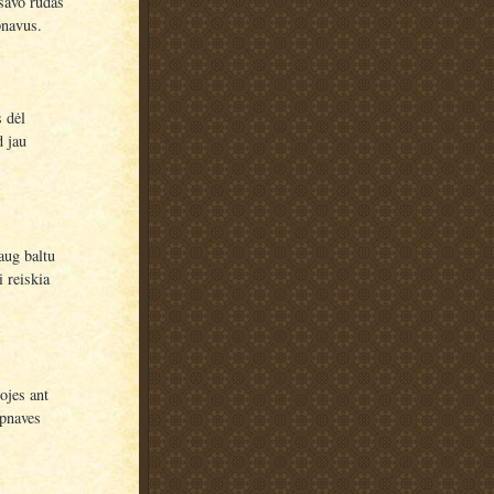
 savo rudas
pnavus.
s dėl
d jau
aug baltu
i reiskia
ojes ant
apnaves