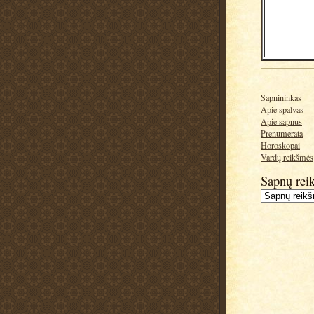
Sapnininkas
Apie spalvas
Apie sapnus
Prenumerata
Horoskopai
Vardų reikšmės
Sapnų rei