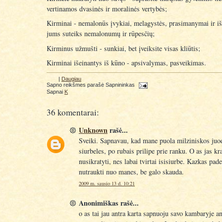
vertinamos dvasinės ir moralinės vertybės;
Kirminai - nemalonūs įvykiai, melagystės, prasimanymai ir i
jums suteiks nemalonumų ir rūpesčių;
Kirminus užmušti - sunkiai, bet įveiksite visas kliūtis;
Kirminai išeinantys iš kūno - apsivalymas, pasveikimas.
|
Daugiau
Sapno reikšmes parašė
Sapnininkas
Sapnai
K
36 komentarai:
Unknown
rašė...
Sveiki. Sapnavau, kad mane puola milziniskos juo
siurbeles, po rubais prilipe prie ranku. O as jas kr
nusikratyti, nes labai tvirtai isisiurbe. Kazkas pad
nutraukti nuo manes, be galo skauda.
2009 m. sausio 13 d. 10:21
Anonimiškas rašė...
o as tai jau antra karta sapnuoju savo kambaryje an