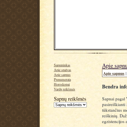
Apie sapn
Sapnininkas
Apie spalvas
Apie sapnus
Apie sapnus
Prenumerata
Horoskopai
Bendra inf
Vardų reikšmės
Sapnų reikšmės
Sapnai pagal 
pasireiškianti
tūkstančius m
reiškinių. Da
egzistencijos 