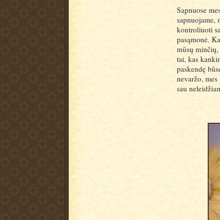
Sapnuose mes g
sapnuojame, m
kontroliuoti s
pasąmonė. Kart
mūsų minčių,
tai, kas kank
paskendę būse
nevaržo, mes g
sau neleidžia