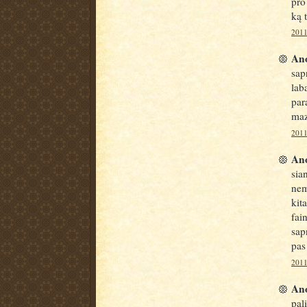
pro
ką t
2011
Ano
sap
lab
par
maz
2011
Ano
sia
nem
kit
fai
sap
pas
2011
Ano
pal