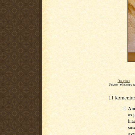
|
Daugiau
Sapno reikšmes 
11 komentar
Ano
as 
kla
sus
gyv