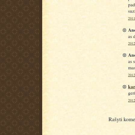
pad
suzi
2011
Ano
as 
2012
Ano
as 
mas
2012
kar
ger
2012
Rašyti kome