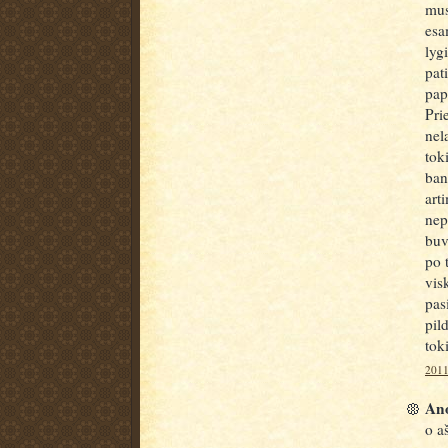
mus
esa
lyg
pat
pap
Pri
nel
tok
ban
art
nep
buv
po 
vis
pas
pil
tok
2011
Ano
o a