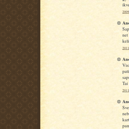
ikve
2009
Ano
Sap
net
keli
2011
Ano
Vis
pat
sap
Tai
2011
Ano
Sve
neb
kar
pam