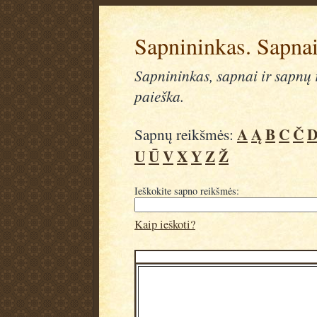
Sapnininkas. Sapnai
Sapnininkas, sapnai ir sapnų r
paieška.
A
Ą
B
C
Č
Sapnų reikšmės:
U
Ū
V
X
Y
Z
Ž
Ieškokite sapno reikšmės:
Kaip ieškoti?