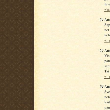
ikve
2009
Ano
Sap
net
keli
2011
Ano
Vis
pat
sap
Tai
2011
Ano
Sve
neb
kar
pam