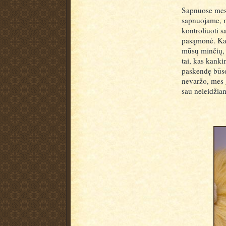
Sapnuose mes g
sapnuojame, m
kontroliuoti s
pasąmonė. Kart
mūsų minčių,
tai, kas kank
paskendę būse
nevaržo, mes g
sau neleidžia