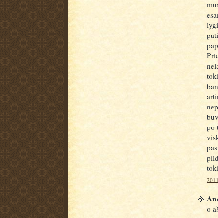
mus
esa
lyg
pat
pap
Pri
nel
tok
ban
art
nep
buv
po 
vis
pas
pil
tok
2011
Ano
o a