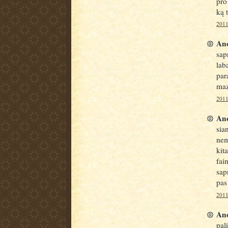
pro
ką t
2011
Ano
sap
lab
par
maz
2011
Ano
sia
nem
kit
fai
sap
pas
2011
Ano
pal