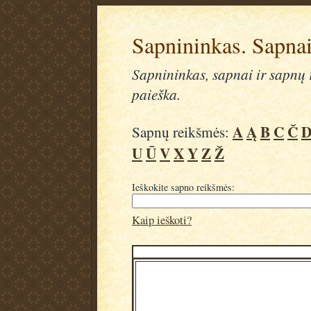
Sapnininkas. Sapnai
Sapnininkas, sapnai ir sapnų r
paieška.
A
Ą
B
C
Č
Sapnų reikšmės:
U
Ū
V
X
Y
Z
Ž
Ieškokite sapno reikšmės:
Kaip ieškoti?