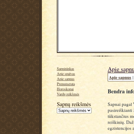
Apie sapn
Sapnininkas
Apie spalvas
Apie sapnus
Apie sapnus
Prenumerata
Horoskopai
Bendra inf
Vardų reikšmės
Sapnų reikšmės
Sapnai pagal 
pasireiškianti
tūkstančius m
reiškinių. Da
egzistencijos 