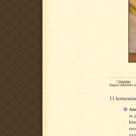
|
Daugiau
Sapno reikšmes 
11 komentar
Ano
as 
kla
sus
gyv