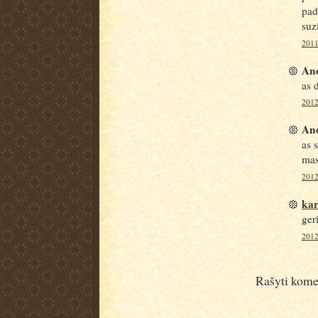
pad
suzi
2011
Ano
as 
2012
Ano
as 
mas
2012
kar
ger
2012
Rašyti kome