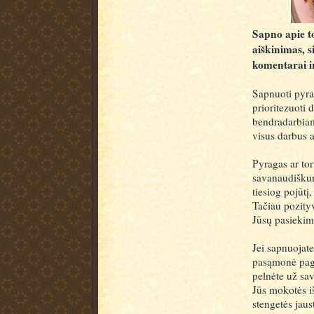
Sapno apie to
aiškinimas, s
komentarai ir
Sapnuoti pyrag
prioritezuoti d
bendradarbiam
visus darbus a
Pyragas ar tor
savanaudiškumą
tiesiog pojūtį
Tačiau pozityv
Jūsų pasiekima
Jei sapnuojate
pasąmonė paga
pelnėte už sav
Jūs mokotės iš
stengetės jaus