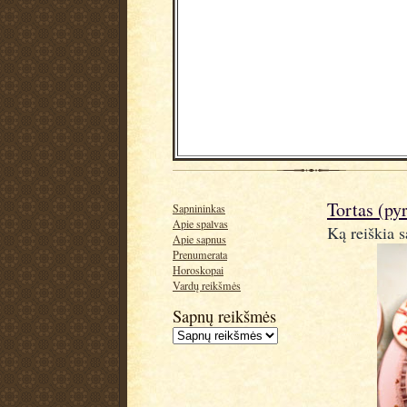
Tortas (py
Sapnininkas
Apie spalvas
Ką reiškia s
Apie sapnus
Prenumerata
Horoskopai
Vardų reikšmės
Sapnų reikšmės