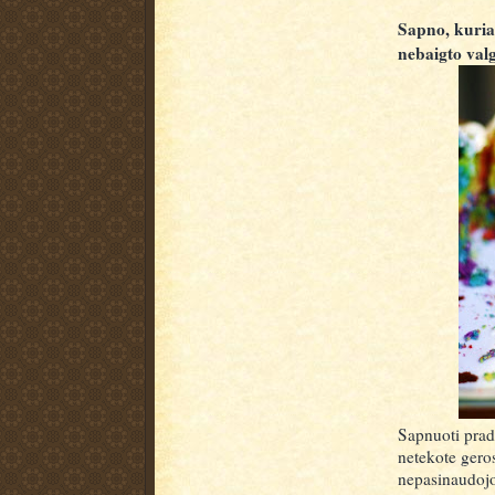
Sapno, kuria
nebaigto valg
Sapnuoti pradė
netekote gero
nepasinaudojo