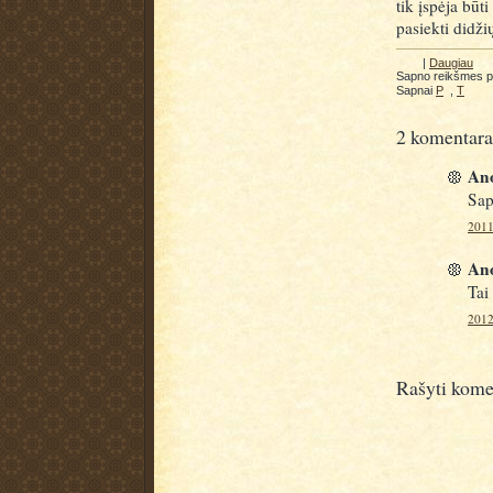
tik įspėja būti
pasiekti didžių
|
Daugiau
Sapno reikšmes 
Sapnai
P
,
T
2 komentara
Ano
Sap
2011
Ano
Tai 
2012
Rašyti kome