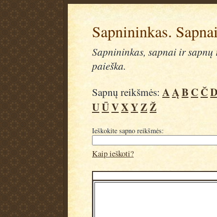
Sapnininkas. Sapnai
Sapnininkas, sapnai ir sapnų r
paieška.
A
Ą
B
C
Č
Sapnų reikšmės:
U
Ū
V
X
Y
Z
Ž
Ieškokite sapno reikšmės:
Kaip ieškoti?