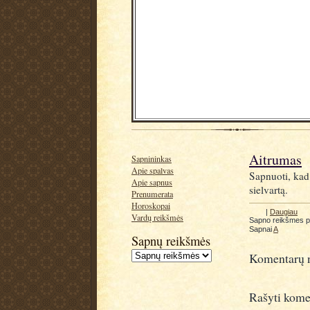
Aitrumas
Sapnininkas
Apie spalvas
Sapnuoti, kad 
Apie sapnus
sielvartą.
Prenumerata
Horoskopai
|
Daugiau
Vardų reikšmės
Sapno reikšmes 
Sapnai
A
Sapnų reikšmės
Komentarų n
Rašyti kome