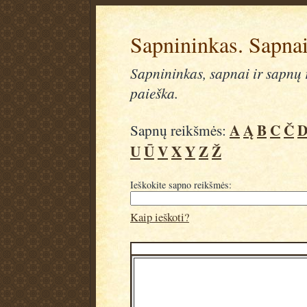
Sapnininkas. Sapnai
Sapnininkas, sapnai ir sapnų r
paieška.
A
Ą
B
C
Č
Sapnų reikšmės:
U
Ū
V
X
Y
Z
Ž
Ieškokite sapno reikšmės:
Kaip ieškoti?