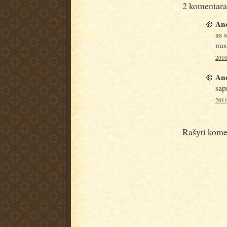
2 komentara
Ano
as 
nus
2010
Ano
sap
2011
Rašyti kome