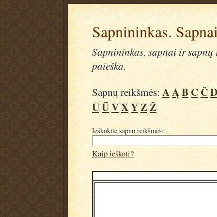
Sapnininkas. Sapnai
Sapnininkas, sapnai ir sapnų r
paieška.
A
Ą
B
C
Č
Sapnų reikšmės:
U
Ū
V
X
Y
Z
Ž
Ieškokite sapno reikšmės:
Kaip ieškoti?