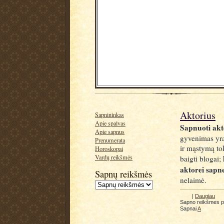
Aktorius
Sapnininkas
Apie spalvas
Sapnuoti akt
Apie sapnus
gyvenimas yra
Prenumerata
ir mąstymą tok
Horoskopai
Vardų reikšmės
baigti blogai;
aktorei sapn
Sapnų reikšmės
nelaimė.
|
Daugiau
Sapno reikšmes 
Sapnai
A