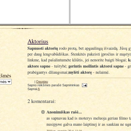
Aktorius
Sapnuoti aktorių
rodo protą, bet apgaulingą išvaizdą. Jūsų 
per daug lengvabūdiškas. Stenkitės pakeisti įpročius ir mąsty
k
linkme, kad pašalintumėte kliūtis, jei nenorite baigti blogai;
aktore sapne
gerintis meilintis aktorei sapne
- tuštybė;
- gr
mylėti aktorę
prabėgantys džiaugsmai;
- nelaimė.
kšmės
|
Daugiau
Sapno reikšmes parašė
Sapnininkas
Sapnai
A
2 komentarai:
Anonimiškas rašė...
as sapnavau kad is moterys meluoja geriau filmo t
nusipjove galva mano laiptinej ir as saukiau ne ug
2010 m. gegužės 30 d. 11:16