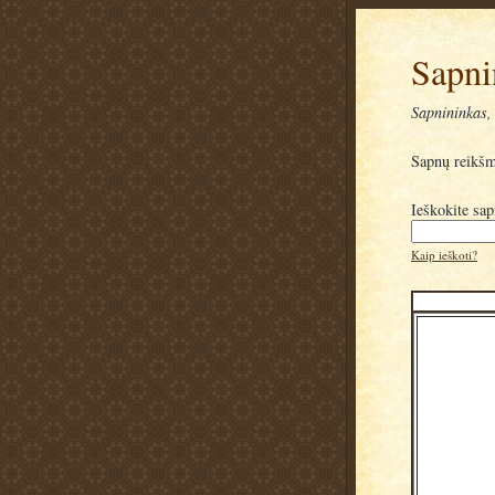
Sapni
Sapnininkas, 
Sapnų reikš
Ieškokite sa
Kaip ieškoti?