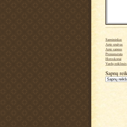
Sapnininkas
Apie spalvas
Apie sapnus
Prenumerata
Horoskopai
Vardų reikšmės
Sapnų rei