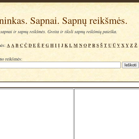
ninkas. Sapnai. Sapnų reikšmės.
sapnai ir sapnų reikšmės. Greita ir tiksli sapnų reikšmių paieška.
A
Ą
B
C
Č
D
E
Ė
F
G
H
I
Į
J
K
L
M
N
O
P
R
S
Š
T
U
Ū
V
X
Y
Z
Ž
mės:
pno reikšmės: