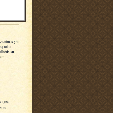
gyvenimas yra
mą tokia
albėtis su
eit
a ugne
ne ne