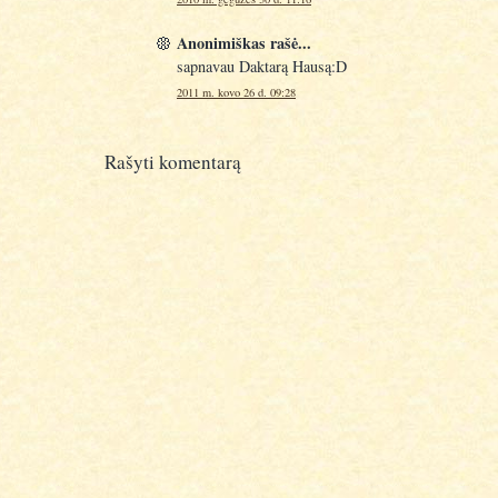
Anonimiškas rašė...
sapnavau Daktarą Hausą:D
2011 m. kovo 26 d. 09:28
Rašyti komentarą