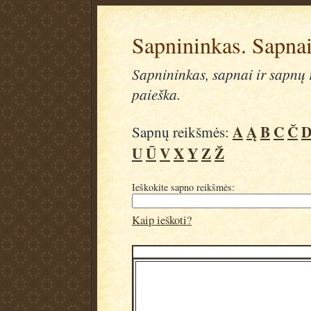
Sapnininkas. Sapnai
Sapnininkas, sapnai ir sapnų r
paieška.
A
Ą
B
C
Č
Sapnų reikšmės:
U
Ū
V
X
Y
Z
Ž
Ieškokite sapno reikšmės:
Kaip ieškoti?