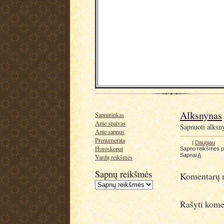
Alksnynas
Sapnininkas
Apie spalvas
Sapnuoti alksny
Apie sapnus
Prenumerata
|
Daugiau
Horoskopai
Sapno reikšmes 
Sapnai
A
Vardų reikšmės
Sapnų reikšmės
Komentarų n
Rašyti kome