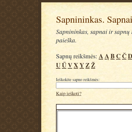
Sapnininkas. Sapnai
Sapnininkas, sapnai ir sapnų r
paieška.
A
Ą
B
C
Č
Sapnų reikšmės:
U
Ū
V
X
Y
Z
Ž
Ieškokite sapno reikšmės:
Kaip ieškoti?