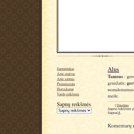
Alus
Sapnininkas
Apie spalvas
Tamsus
- ger
Apie sapnus
ger
graužatis;
Prenumerata
nemalonumas
Horoskopai
Vardų reikšmės
meile.
Sapnų reikšmės
|
Daugiau
Sapno reikšmes 
Sapnai
A
Komentarų n