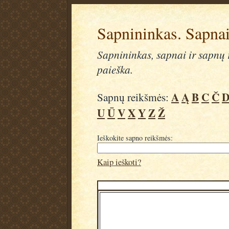
Sapnininkas. Sapnai
Sapnininkas, sapnai ir sapnų r
paieška.
A
Ą
B
C
Č
Sapnų reikšmės:
U
Ū
V
X
Y
Z
Ž
Ieškokite sapno reikšmės:
Kaip ieškoti?