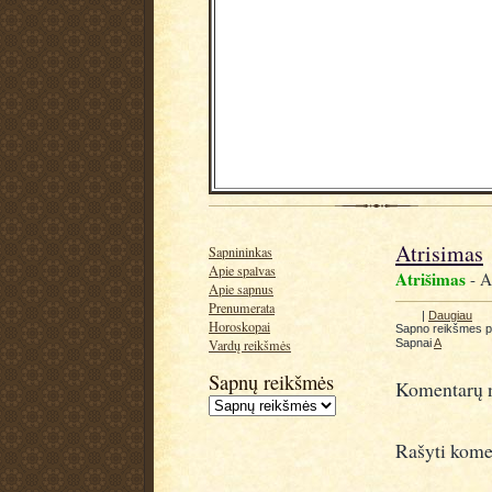
Atrisimas
Sapnininkas
Apie spalvas
Atrišimas
- At
Apie sapnus
Prenumerata
|
Daugiau
Horoskopai
Sapno reikšmes 
Sapnai
A
Vardų reikšmės
Sapnų reikšmės
Komentarų n
Rašyti kome