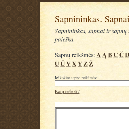
Sapnininkas. Sapnai
Sapnininkas, sapnai ir sapnų r
paieška.
A
Ą
B
C
Č
Sapnų reikšmės:
U
Ū
V
X
Y
Z
Ž
Ieškokite sapno reikšmės:
Kaip ieškoti?