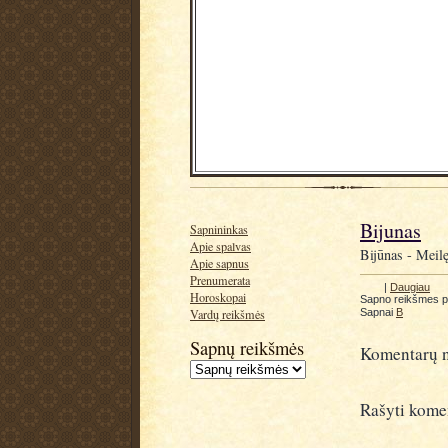
Bijunas
Sapnininkas
Apie spalvas
Bijūnas - Meilę
Apie sapnus
Prenumerata
|
Daugiau
Horoskopai
Sapno reikšmes 
Sapnai
B
Vardų reikšmės
Sapnų reikšmės
Komentarų n
Rašyti kome