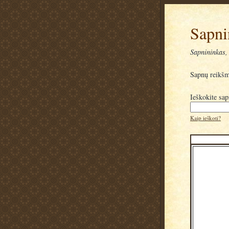
Sapni
Sapnininkas, 
Sapnų reikš
Ieškokite sa
Kaip ieškoti?