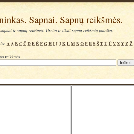
ninkas. Sapnai. Sapnų reikšmės.
sapnai ir sapnų reikšmės. Greita ir tiksli sapnų reikšmių paieška.
A
Ą
B
C
Č
D
E
Ė
F
G
H
I
Į
J
K
L
M
N
O
P
R
S
Š
T
U
Ū
V
X
Y
Z
Ž
mės:
pno reikšmės: