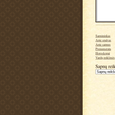
Sapnininkas
Apie spalvas
Apie sapnus
Prenumerata
Horoskopai
Vardų reikšmės
Sapnų rei