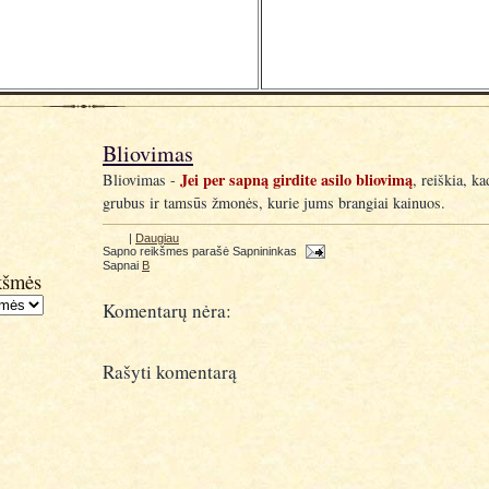
Bliovimas
Jei per sapną girdite asilo bliovimą
Bliovimas -
, reiškia, k
grubus ir tamsūs žmonės, kurie jums brangiai kainuos.
|
Daugiau
Sapno reikšmes parašė
Sapnininkas
Sapnai
B
kšmės
Komentarų nėra:
Rašyti komentarą