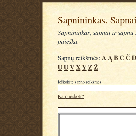
Sapnininkas. Sapnai
Sapnininkas, sapnai ir sapnų r
paieška.
A
Ą
B
C
Č
Sapnų reikšmės:
U
Ū
V
X
Y
Z
Ž
Ieškokite sapno reikšmės:
Kaip ieškoti?