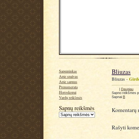
Bliuzas
Sapnininkas
Apie spalvas
Girdė
Bliuzas -
Apie sapnus
Prenumerata
|
Daugiau
Horoskopai
Sapno reikšmes 
Sapnai
B
Vardų reikšmės
Sapnų reikšmės
Komentarų n
Rašyti kome