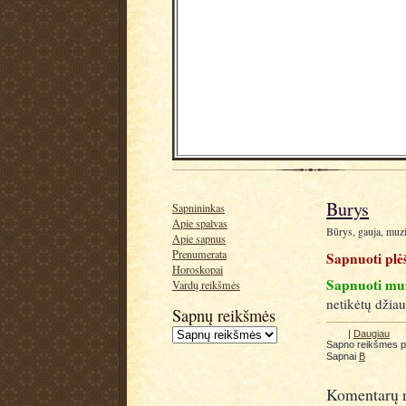
Burys
Sapnininkas
Apie spalvas
Būrys, gauja, muzi
Apie sapnus
Prenumerata
Sapnuoti plė
Horoskopai
Sapnuoti muz
Vardų reikšmės
netikėtų džia
Sapnų reikšmės
|
Daugiau
Sapno reikšmes 
Sapnai
B
Komentarų n