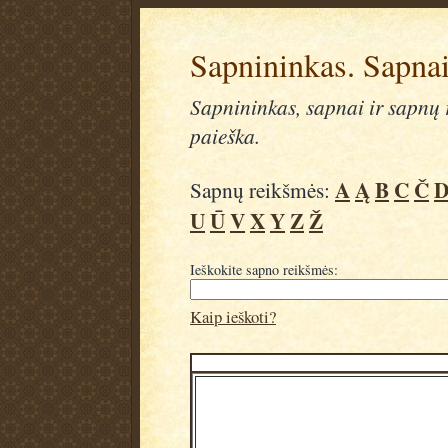
Sapnininkas. Sapnai
Sapnininkas, sapnai ir sapnų r
paieška.
A
Ą
B
C
Č
Sapnų reikšmės:
U
Ū
V
X
Y
Z
Ž
Ieškokite sapno reikšmės:
Kaip ieškoti?