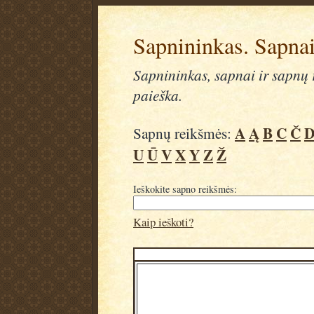
Sapnininkas. Sapnai
Sapnininkas, sapnai ir sapnų r
paieška.
A
Ą
B
C
Č
Sapnų reikšmės:
U
Ū
V
X
Y
Z
Ž
Ieškokite sapno reikšmės:
Kaip ieškoti?