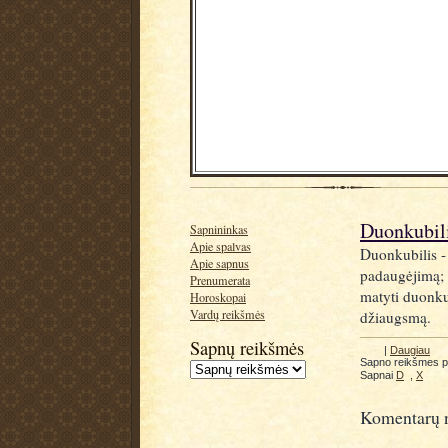
Duonkubil
Sapnininkas
Apie spalvas
Duonkubilis - 
Apie sapnus
padaugėjimą; 
Prenumerata
matyti duonkub
Horoskopai
Vardų reikšmės
džiaugsmą.
Sapnų reikšmės
|
Daugiau
Sapno reikšmes 
Sapnai
D
,
X
Komentarų n