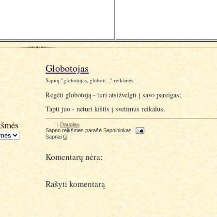
Globotojas
Sapnų "globotojas, globoti..." reikšmės:
Regėti globotoją - turi atsižvelgti į savo pareigas;
Tapti juo - neturi kištis į svetimus reikalus.
kšmės
|
Daugiau
Sapno reikšmes parašė
Sapnininkas
Sapnai
G
Komentarų nėra:
Rašyti komentarą