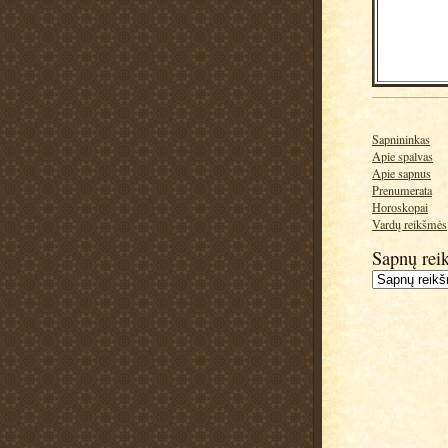
Sapnininkas
Apie spalvas
Apie sapnus
Prenumerata
Horoskopai
Vardų reikšmės
Sapnų rei