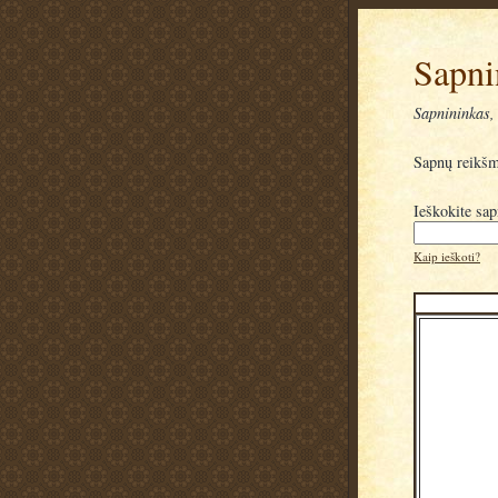
Sapni
Sapnininkas, 
Sapnų reikš
Ieškokite sa
Kaip ieškoti?