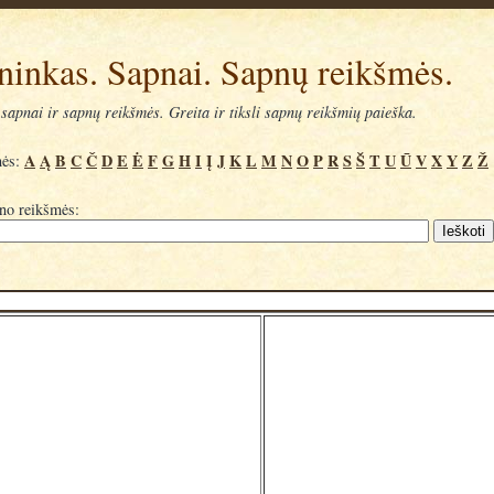
ninkas. Sapnai. Sapnų reikšmės.
sapnai ir sapnų reikšmės. Greita ir tiksli sapnų reikšmių paieška.
A
Ą
B
C
Č
D
E
Ė
F
G
H
I
Į
J
K
L
M
N
O
P
R
S
Š
T
U
Ū
V
X
Y
Z
Ž
mės:
pno reikšmės: