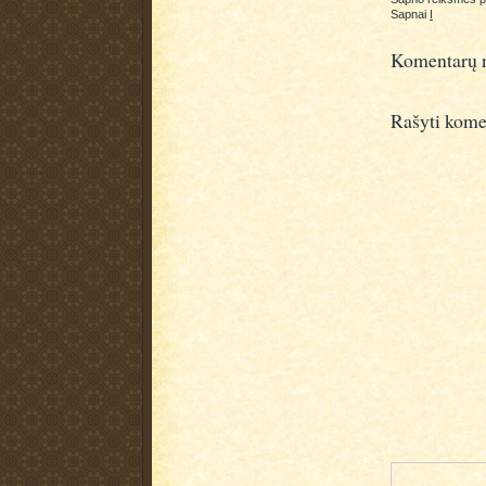
Sapnai
I
Komentarų n
Rašyti kome