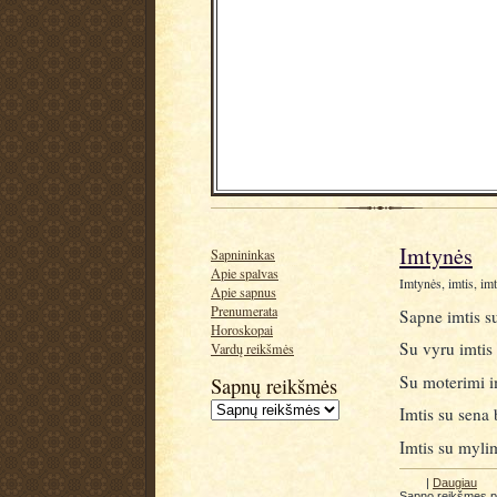
Imtynės
Sapnininkas
Apie spalvas
Imtynės, imtis, imt
Apie sapnus
Prenumerata
Sapne imtis s
Horoskopai
Su vyru imtis 
Vardų reikšmės
Su moterimi i
Sapnų reikšmės
Imtis su sena 
Imtis su myli
|
Daugiau
Sapno reikšmes 