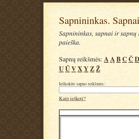
Sapnininkas. Sapnai
Sapnininkas, sapnai ir sapnų r
paieška.
A
Ą
B
C
Č
Sapnų reikšmės:
U
Ū
V
X
Y
Z
Ž
Ieškokite sapno reikšmės:
Kaip ieškoti?