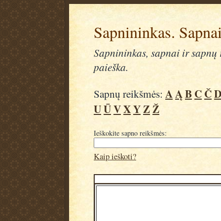
Sapnininkas. Sapnai
Sapnininkas, sapnai ir sapnų r
paieška.
A
Ą
B
C
Č
Sapnų reikšmės:
U
Ū
V
X
Y
Z
Ž
Ieškokite sapno reikšmės:
Kaip ieškoti?