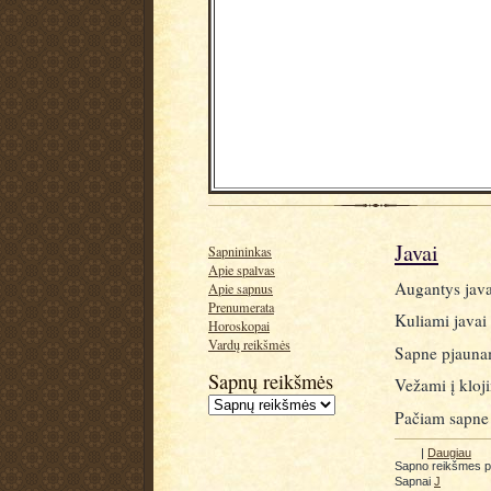
Javai
Sapnininkas
Apie spalvas
Augantys java
Apie sapnus
Prenumerata
Kuliami javai 
Horoskopai
Vardų reikšmės
Sapne pjaunam
Sapnų reikšmės
Vežami į kloji
Pačiam sapne k
|
Daugiau
Sapno reikšmes 
Sapnai
J