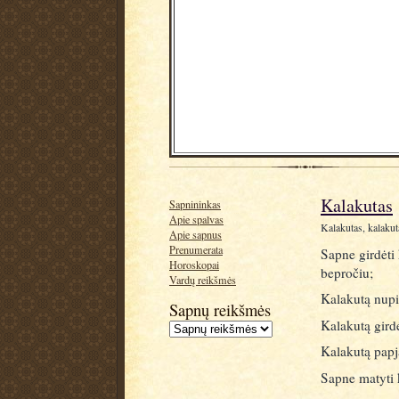
Kalakutas
Sapnininkas
Apie spalvas
Kalakutas, kalakuta
Apie sapnus
Prenumerata
Sapne girdėti 
Horoskopai
bepročiu;
Vardų reikšmės
Kalakutą nupir
Sapnų reikšmės
Kalakutą gird
Kalakutą papj
Sapne matyti 