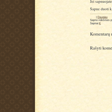
Jei sapnuojat
Sapne duoti k
|
Daugiau
Sapno reikšmes 
Sapnai
K
Komentarų n
Rašyti kome