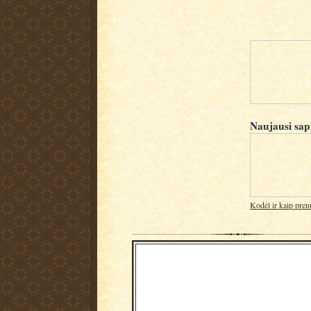
Naujausi sap
Kodėl ir kaip pren