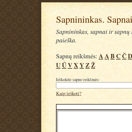
Sapnininkas. Sapnai
Sapnininkas, sapnai ir sapnų r
paieška.
A
Ą
B
C
Č
Sapnų reikšmės:
U
Ū
V
X
Y
Z
Ž
Ieškokite sapno reikšmės:
Kaip ieškoti?