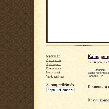
Kalnų perė
Sapnininkas
Apie spalvas
Kalnų perėja - S
Apie sapnus
Prenumerata
|
Daugiau
Horoskopai
Sapno reikšmes 
Sapnai
K
,
P
Vardų reikšmės
Sapnų reikšmės
Komentarų n
Rašyti kome