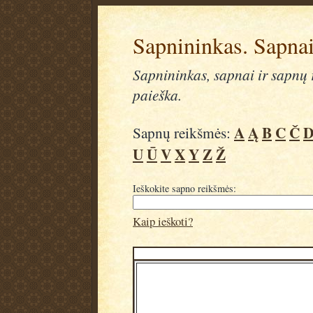
Sapnininkas. Sapnai
Sapnininkas, sapnai ir sapnų r
paieška.
A
Ą
B
C
Č
Sapnų reikšmės:
U
Ū
V
X
Y
Z
Ž
Ieškokite sapno reikšmės:
Kaip ieškoti?