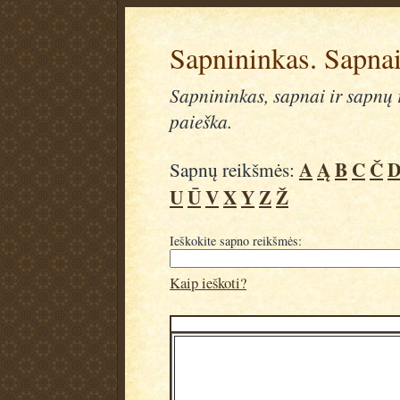
Sapnininkas. Sapnai
Sapnininkas, sapnai ir sapnų r
paieška.
A
Ą
B
C
Č
Sapnų reikšmės:
U
Ū
V
X
Y
Z
Ž
Ieškokite sapno reikšmės:
Kaip ieškoti?