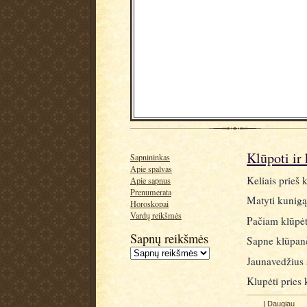
Klūpoti ir 
Sapnininkas
Apie spalvas
Keliais prieš 
Apie sapnus
Prenumerata
Matyti kunigą
Horoskopai
Vardų reikšmės
Pačiam klūpėti
Sapnų reikšmės
Sapne klūpanč
Jaunavedžius 
Klupėti pries 
|
Daugiau