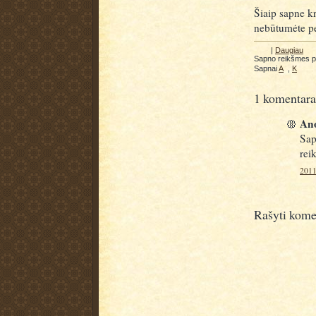
Šiaip sapne kr
nebūtumėte pe
|
Daugiau
Sapno reikšmes 
Sapnai
A
,
K
1 komentara
Ano
Sap
reik
2011
Rašyti kome