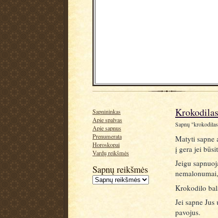
Krokodilas
Sapnininkas
Apie spalvas
Sapnų "krokodilas, 
Apie sapnus
Prenumerata
Matyti sapne a
Horoskopai
į gera jei būsi
Vardų reikšmės
Jeigu sapnuoja
Sapnų reikšmės
nemalonumai, 
Krokodilo bals
Jei sapne Jus
pavojus.