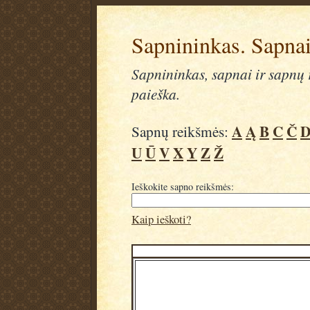
Sapnininkas. Sapnai
Sapnininkas, sapnai ir sapnų r
paieška.
A
Ą
B
C
Č
Sapnų reikšmės:
U
Ū
V
X
Y
Z
Ž
Ieškokite sapno reikšmės:
Kaip ieškoti?