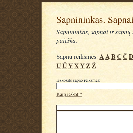
Sapnininkas. Sapnai
Sapnininkas, sapnai ir sapnų r
paieška.
A
Ą
B
C
Č
Sapnų reikšmės:
U
Ū
V
X
Y
Z
Ž
Ieškokite sapno reikšmės:
Kaip ieškoti?