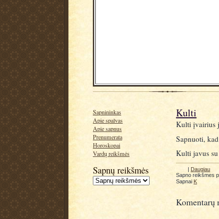
Kulti
Sapnininkas
Apie spalvas
Kulti įvairius
Apie sapnus
Prenumerata
Sapnuoti, kad 
Horoskopai
Kulti javus su
Vardų reikšmės
Sapnų reikšmės
|
Daugiau
Sapno reikšmes 
Sapnai
K
Komentarų n