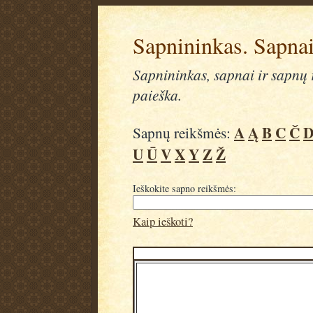
Sapnininkas. Sapnai
Sapnininkas, sapnai ir sapnų r
paieška.
A
Ą
B
C
Č
Sapnų reikšmės:
U
Ū
V
X
Y
Z
Ž
Ieškokite sapno reikšmės:
Kaip ieškoti?