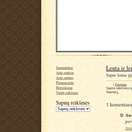
Lenta ir le
Sapnininkas
Apie spalvas
Sapne lentas pj
Apie sapnus
Prenumerata
|
Daugiau
Horoskopai
Sapno reikšmes 
Sapnai
L
Vardų reikšmės
Sapnų reikšmės
1 komentara
Ano
pav
2010