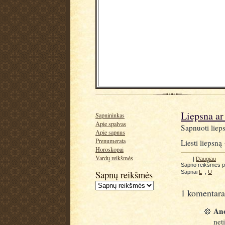
Liepsna ar
Sapnininkas
Apie spalvas
Sapnuoti lieps
Apie sapnus
Prenumerata
Liesti liepsną 
Horoskopai
Vardų reikšmės
|
Daugiau
Sapno reikšmes 
Sapnų reikšmės
Sapnai
L
,
U
1 komentara
Ano
net