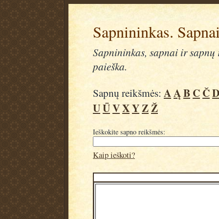
Sapnininkas. Sapnai
Sapnininkas, sapnai ir sapnų r
paieška.
A
Ą
B
C
Č
Sapnų reikšmės:
U
Ū
V
X
Y
Z
Ž
Ieškokite sapno reikšmės:
Kaip ieškoti?