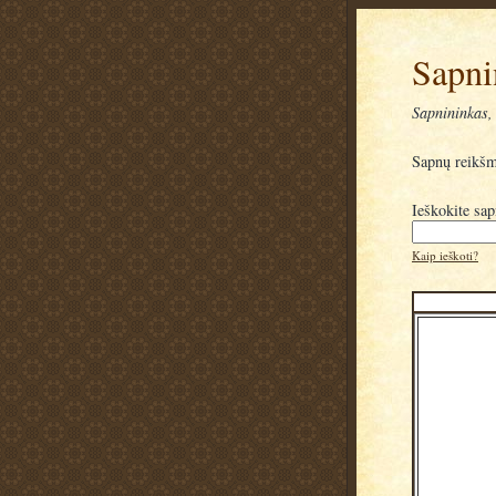
Sapni
Sapnininkas, 
Sapnų reikš
Ieškokite sa
Kaip ieškoti?