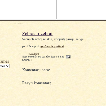
Zebras ir zebrai
Sapnuoti zebrą reiškia, artėjantį pavojų kelyje.
gyvūnas ir gyvūnai
panašūs sapnai:
|
Daugiau
Sapno reikšmes parašė
Sapnininkas
kšmės
Sapnai
Z
Komentarų nėra:
Rašyti komentarą