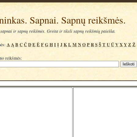
ninkas. Sapnai. Sapnų reikšmės.
sapnai ir sapnų reikšmės. Greita ir tiksli sapnų reikšmių paieška.
A
Ą
B
C
Č
D
E
Ė
F
G
H
I
Į
J
K
L
M
N
O
P
R
S
Š
T
U
Ū
V
X
Y
Z
Ž
mės:
pno reikšmės: