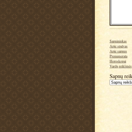
Sapnininkas
Apie spalvas
Apie sapnus
Prenumerata
Horoskopai
Vardų reikšmės
Sapnų rei