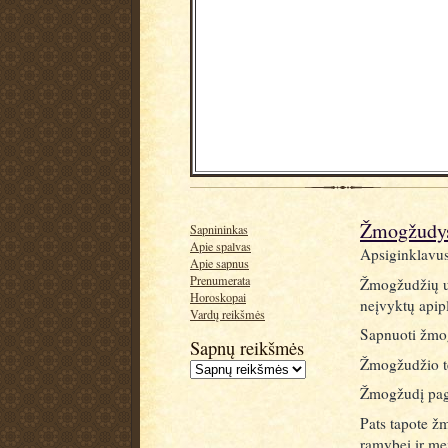
Žmogžudys
Sapnininkas
Apie spalvas
Apsiginklavus
Apie sapnus
Prenumerata
Žmogžudžių užp
Horoskopai
neįvyktų apip
Vardų reikšmės
Sapnuoti žmog
Sapnų reikšmės
Žmogžudžio te
Žmogžudį paga
Pats tapote ž
ramybei ir mei