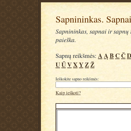
Sapnininkas. Sapnai
Sapnininkas, sapnai ir sapnų r
paieška.
A
Ą
B
C
Č
Sapnų reikšmės:
U
Ū
V
X
Y
Z
Ž
Ieškokite sapno reikšmės:
Kaip ieškoti?