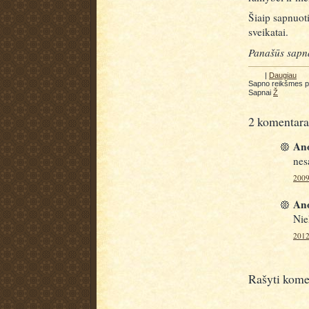
Šiaip sapnuoti
sveikatai.
Panašūs sapn
|
Daugiau
Sapno reikšmes 
Sapnai
Ž
2 komentara
Ano
nes
2009
Ano
Nie
2012
Rašyti kome