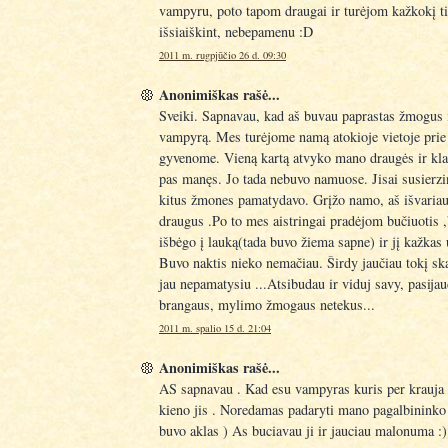
vampyru, poto tapom draugai ir turėjom kažkokį ti
išsiaiškint, nebepamenu :D
2011 m. rugpjūčio 26 d. 09:30
Anonimiškas rašė...
Sveiki. Sapnavau, kad aš buvau paprastas žmogus 
vampyrą. Mes turėjome namą atokioje vietoje prie
gyvenome. Vieną kartą atvyko mano draugės ir kla
pas manęs. Jo tada nebuvo namuose. Jisai susierzi
kitus žmones pamatydavo. Grįžo namo, aš išvariau
draugus .Po to mes aistringai pradėjom bučiuotis ,b
išbėgo į lauką(tada buvo žiema sapne) ir jį kažkas
Buvo naktis nieko nemačiau. Širdy jaučiau tokį sk
jau nepamatysiu ...Atsibudau ir viduj savy, pasijau
brangaus, mylimo žmogaus netekus...
2011 m. spalio 15 d. 21:04
Anonimiškas rašė...
AS sapnavau . Kad esu vampyras kuris per krauja g
kieno jis . Noredamas padaryti mano pagalbininko a
buvo aklas ) As buciavau ji ir jauciau malonuma :)