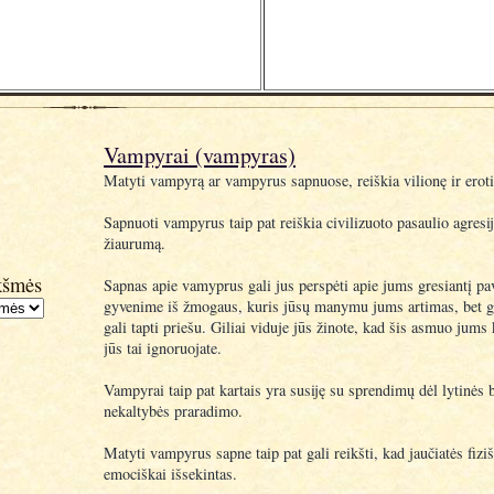
Vampyrai (vampyras)
Matyti vampyrą ar vampyrus sapnuose, reiškia vilionę ir eroti
Sapnuoti vampyrus taip pat reiškia civilizuoto pasaulio agresij
žiaurumą.
kšmės
Sapnas apie vamyprus gali jus perspėti apie jums gresiantį pa
gyvenime iš žmogaus, kuris jūsų manymu jums artimas, bet ga
gali tapti priešu. Giliai viduje jūs žinote, kad šis asmuo jums 
jūs tai ignoruojate.
Vampyrai taip pat kartais yra susiję su sprendimų dėl lytinės 
nekaltybės praradimo.
Matyti vampyrus sapne taip pat gali reikšti, kad jaučiatės fiziš
emociškai išsekintas.