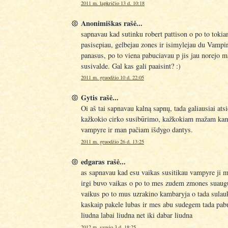
2011 m. lapkričio 13 d. 10:18
Anonimiškas rašė...
sapnavau kad sutinku robert pattison o po to toki
pasisepiau, gelbejau zones ir isimylejau du Vampi
panasus, po to viena pabuciavau p jis jau norejo m
susivalde. Gal kas gali paaisint? :)
2011 m. gruodžio 10 d. 22:05
Gytis rašė...
Oi aš tai sapnavau kalną sapnų, tada galiausiai atsi
kažkokio cirko susibūrimo, kažkokiam mažam kam
vampyre ir man pačiam išdygo dantys.
2011 m. gruodžio 26 d. 13:25
edgaras rašė...
as sapnavau kad esu vaikas susitikau vampyre ji m
irgi buvo vaikas o po to mes zudem zmones suaugu
vaikus po to mus uzrakino kambaryja o tada sulauk
kaskaip pakele lubas ir mes abu sudegem tada pab
liudna labai liudna net iki dabar liudna
2012 m. sausio 3 d. 18:25