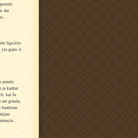
paverte
ir dar
u...
ne liga,kita
 yra gejus ir
a panele.
 ja kazkur
ti. kai Ja
o ant grindu,
ai bandziau
alejau
 minuciu..