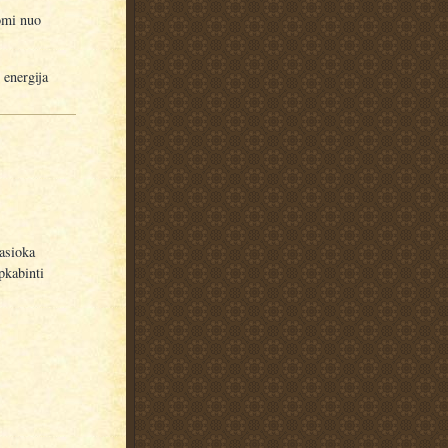
somi nuo
 energija
asioka
pkabinti