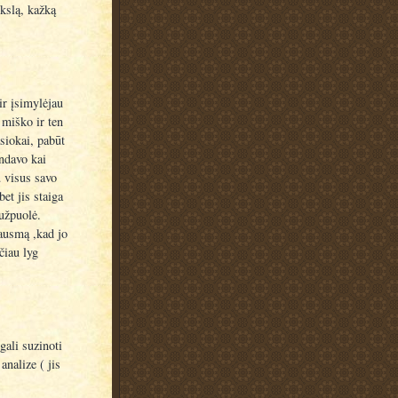
kslą, kažką
ir įsimylėjau
 miško ir ten
siokai, pabūt
ndavo kai
 visus savo
et jis staiga
 užpuolė.
ausmą ,kad jo
čiau lyg
ali suzinoti
nalize ( jis