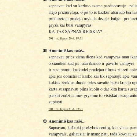
sapnavau kad su kazkuo esame parduotuveje . paliec
atejo priziuretoja. o po to is kazkur atsirado bernas
priziuretoja pradejo myletis dezeje. baige , prziure
gryzk kai busi vampyras.
KA TAS SAPNAS REISKIA?
2011 m. liepos 29 d. 19:31
Anonimiškas rašė...
sapnavau pries viena diena kad vampyras man ika
o siandien kad jis man ikando ir paverte vampyre
ir nesuprantu kaskodel pradejau filmus ziureti api
apie jos dometis ir kasko kai tik sapnuoju apie v
kokius zenklus duoda pries savaite buvo kraujo up
karta susapnavau pilna kuolu o dar kita karta susa
paskui zodzius mes grysime to visiskai nesuprantu
suprasti
2011 m. liepos 31 d. 23:21
Anonimiškas rašė...
Sapnavau, kažkokį prekybos centrą, kur visus pave
vampyrais, galiausiai ir mane patį, tada kovojau su