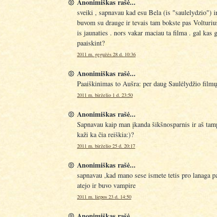
Anonimiškas rašė...
sveiki , sapnavau kad esu Bela (is "saulelydzio") 
buvom su drauge ir tevais tam bokste pas Volturiu
is jaunaties . nors vakar maciau ta filma . gal kas g
paaiskint?
2011 m. gegužės 28 d. 10:36
Anonimiškas rašė...
Paaiškinimas to Aušra: per daug Saulėlydžio filmų
2011 m. birželio 1 d. 23:50
Anonimiškas rašė...
Sapnavau kaip man įkanda šikšnosparnis ir aš ta
kaži ka čia reiškia:)?
2011 m. birželio 25 d. 20:17
Anonimiškas rašė...
sapnavau ,kad mano sese ismete tetis pro lanaga p
atejo ir buvo vampire
2011 m. liepos 23 d. 14:50
Anonimiškas rašė...