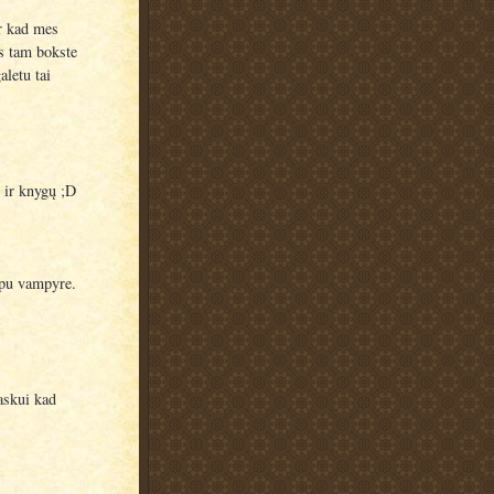
ir kad mes
s tam bokste
aletu tai
 ir knygų ;D
mpu vampyre.
askui kad