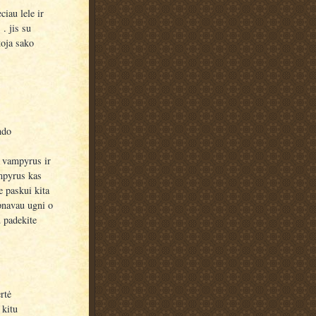
iau lele ir
 . jis su
toja sako
ndo
e vampyrus ir
ampyrus kas
e paskui kita
pnavau ugni o
 padekite
rtė
 kitu