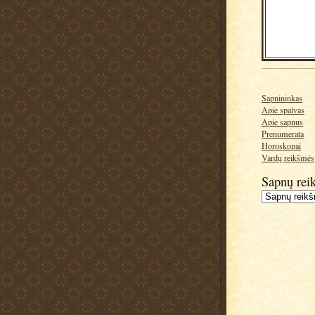
Sapnininkas
Apie spalvas
Apie sapnus
Prenumerata
Horoskopai
Vardų reikšmės
Sapnų rei