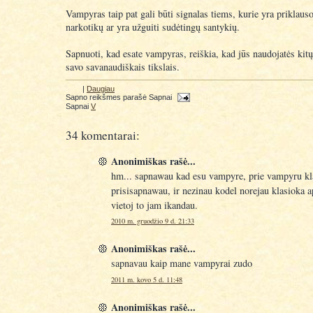
Vampyras taip pat gali būti signalas tiems, kurie yra priklau
narkotikų ar yra užguiti sudėtingų santykių.
Sapnuoti, kad esate vampyras, reiškia, kad jūs naudojatės kitų
savo savanaudiškais tikslais.
|
Daugiau
Sapno reikšmes parašė
Sapnai
Sapnai
V
34 komentarai:
Anonimiškas rašė...
hm... sapnawau kad esu vampyre, prie vampyru kl
prisisapnawau, ir nezinau kodel norejau klasioka a
vietoj to jam ikandau.
2010 m. gruodžio 9 d. 21:33
Anonimiškas rašė...
sapnavau kaip mane vampyrai zudo
2011 m. kovo 5 d. 11:48
Anonimiškas rašė...