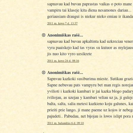
sapnavau kad buvau paprastas vaikas o poto mane 
vampiru tai klaseje kita diena nesamones dariau... 
geriausiam draugui is niekur nieko emiau ir ikanda
2011 m. kovo 7 d. 13:37
Anonimiškas rašė...
sapnavau kad buvau apkaltinta kad uzkreciau veneri
vyra paaiskejo kad tas vyras su kuiuor as mylejaus
jis nuo kito vyro uzsikrete
2011 m. kovo 24 d. 08:16
Anonimiškas rašė...
Sapnvau kazkoki susiburima mieste. Sutikau grazi
Sapne nebuvau pats vampyru bet man regis norejau
yvilioti i kazkoki kambari ir jai kazka blogo padary
iviliojau, as uzejau y kambari veliau uz ja, ji gulej
balta, salta, salia metesi kazkieno koju galunes, k
prieiti prie lango, ji mane paeme uz kojos ir nebeg
pajudeti.. Pabudau, net bijojau is lovos islipt pora
2011 m. balandžio 6 d. 09:10