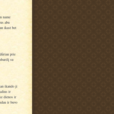
am name
rus abu
an ikast bet
dūriau prie
barėlį su
an ikando ji
dius ir
e dienos ir
udau ir buvo