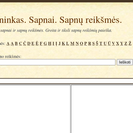
ninkas. Sapnai. Sapnų reikšmės.
sapnai ir sapnų reikšmės. Greita ir tiksli sapnų reikšmių paieška.
A
Ą
B
C
Č
D
E
Ė
F
G
H
I
Į
J
K
L
M
N
O
P
R
S
Š
T
U
Ū
V
X
Y
Z
Ž
mės:
pno reikšmės: