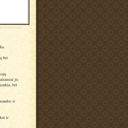
ka.
ą bei
vojų
liausiai jis
kenkia, bet
brandos ir
kai ir