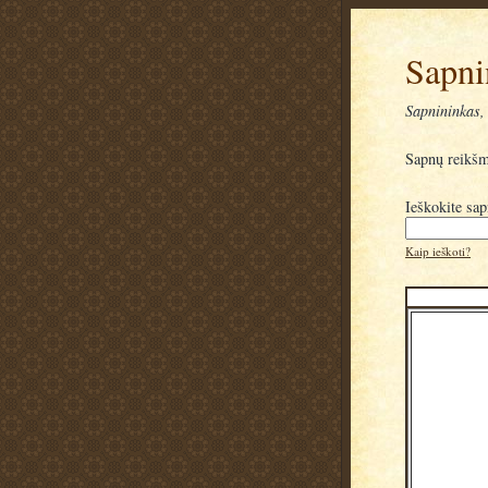
Sapni
Sapnininkas, 
Sapnų reikš
Ieškokite sa
Kaip ieškoti?