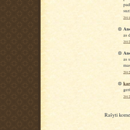
pad
suzi
2011
Ano
as 
2012
Ano
as 
mas
2012
kar
ger
2012
Rašyti kome