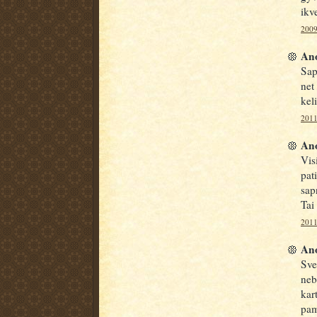
ikve
2009
Ano
Sap
net
keli
2011
Ano
Vis
pat
sap
Tai
2011
Ano
Sve
neb
kar
pam