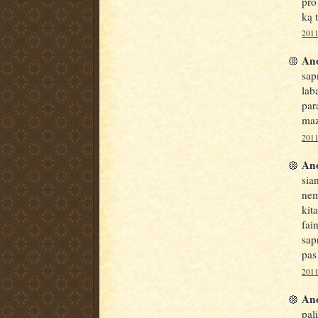
pro
ką t
2011
Ano
sap
lab
par
maz
2011
Ano
sia
nem
kit
fai
sap
pas
2011
Ano
pal