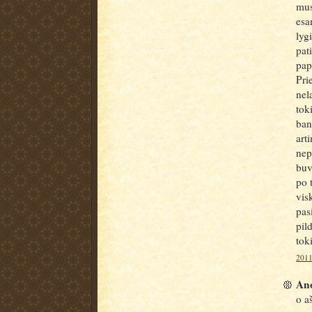
mus
esa
lyg
pat
pap
Pri
nel
tok
ban
art
nep
buv
po 
vis
pas
pil
tok
2011
Ano
o a