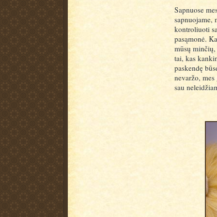
Sapnuose mes g
sapnuojame, m
kontroliuoti s
pasąmonė. Kart
mūsų minčių,
tai, kas kank
paskendę būse
nevaržo, mes g
sau neleidžia