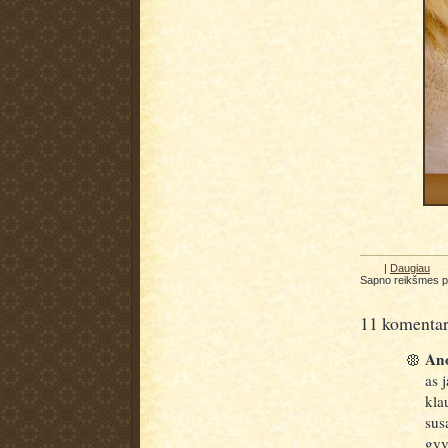
|
Daugiau
Sapno reikšmes 
11 komentar
Ano
as 
kla
sus
gyv