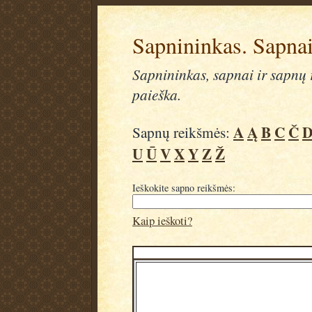
Sapnininkas. Sapnai
Sapnininkas, sapnai ir sapnų r
paieška.
A
Ą
B
C
Č
Sapnų reikšmės:
U
Ū
V
X
Y
Z
Ž
Ieškokite sapno reikšmės:
Kaip ieškoti?