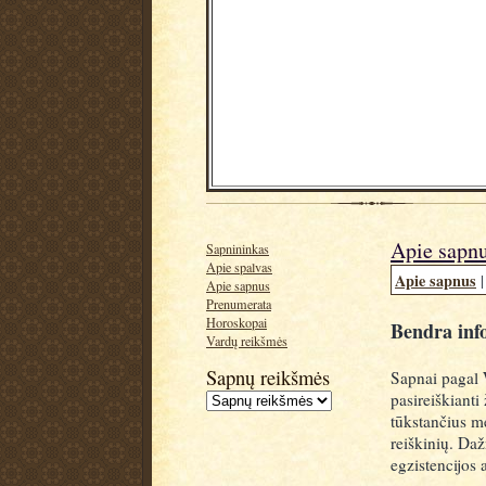
Apie sapn
Sapnininkas
Apie spalvas
Apie sapnus
Apie sapnus
Prenumerata
Horoskopai
Bendra inf
Vardų reikšmės
Sapnų reikšmės
Sapnai pagal 
pasireiškianti
tūkstančius m
reiškinių. Da
egzistencijos 