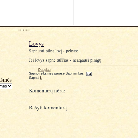
Lovys
Sapnuoti pilną lovį - pelnas;
Jei lovys sapne tuščias - neatgausi pinigų.
|
Daugiau
Sapno reikšmes parašė
Sapnininkas
kšmės
Sapnai
L
Komentarų nėra:
Rašyti komentarą