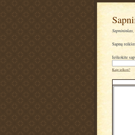
Sapni
Sapnininkas, 
Sapnų reikš
Ieškokite sa
Kaip ieškoti?