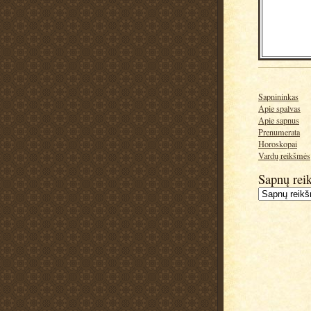
Sapnininkas
Apie spalvas
Apie sapnus
Prenumerata
Horoskopai
Vardų reikšmės
Sapnų rei