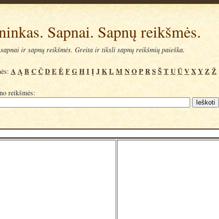
ninkas. Sapnai. Sapnų reikšmės.
sapnai ir sapnų reikšmės. Greita ir tiksli sapnų reikšmių paieška.
A
Ą
B
C
Č
D
E
Ė
F
G
H
I
Į
J
K
L
M
N
O
P
R
S
Š
T
U
Ū
V
X
Y
Z
Ž
mės:
pno reikšmės: