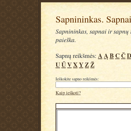
Sapnininkas. Sapnai
Sapnininkas, sapnai ir sapnų r
paieška.
A
Ą
B
C
Č
Sapnų reikšmės:
U
Ū
V
X
Y
Z
Ž
Ieškokite sapno reikšmės:
Kaip ieškoti?