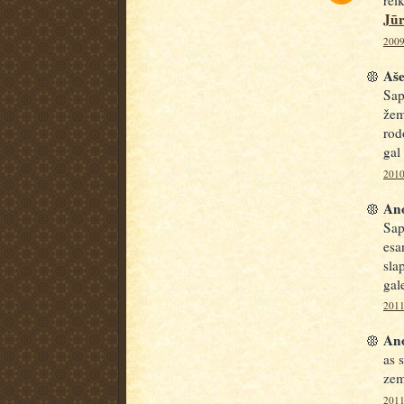
Jū
2009
Aše
Sap
žem
rod
gal
2010
Ano
Sap
esa
sla
gal
2011
Ano
as 
zem
2011