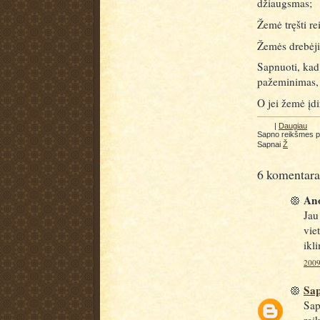
džiaugsmas;
Žemė tręšti re
Žemės drebėjim
Sapnuoti, kad 
pažeminimas, 
O jei žemė įdi
|
Daugiau
Sapno reikšmes 
Sapnai
Ž
6 komentara
Ano
Jau
vie
ikl
2009
Sa
Sap
rei