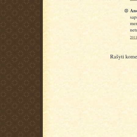
Ano
sap
mer
net
2011
Rašyti kome