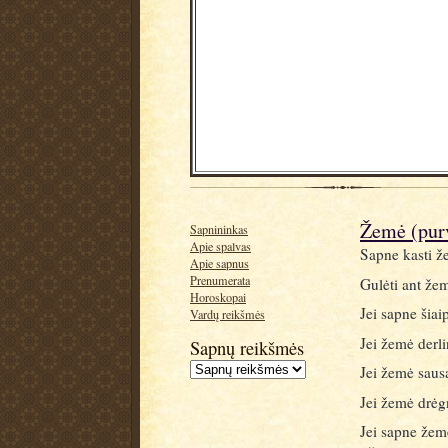
Žemė (pur
Sapnininkas
Apie spalvas
Sapne kasti že
Apie sapnus
Prenumerata
Gulėti ant že
Horoskopai
Jei sapne šia
Vardų reikšmės
Jei žemė derli
Sapnų reikšmės
Jei žemė saus
Jei žemė drėgn
Jei sapne žemė