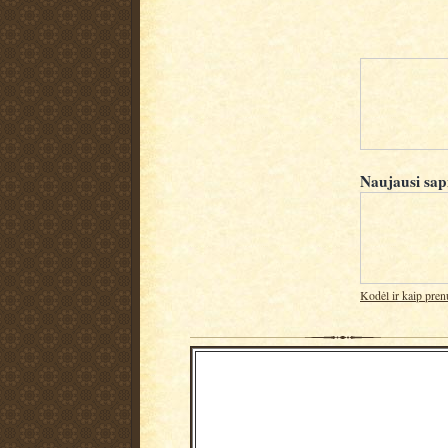
Naujausi sap
Kodėl ir kaip pren