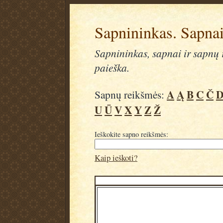
Sapnininkas. Sapnai
Sapnininkas, sapnai ir sapnų r
paieška.
A
Ą
B
C
Č
Sapnų reikšmės:
U
Ū
V
X
Y
Z
Ž
Ieškokite sapno reikšmės:
Kaip ieškoti?