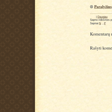
Paralyžius
|
Daugiau
Sapno reikšmes 
Sapnai
N
,
P
Komentarų n
Rašyti kome