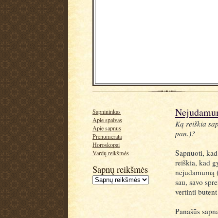
Nejudamum
Sapnininkas
Apie spalvas
Ką reiškia sa
Apie sapnus
pan.)?
Prenumerata
Horoskopai
Sapnuoti, kad
Vardų reikšmės
reiškia, kad g
Sapnų reikšmės
nejudamumą (p
sau, savo spre
vertinti būtent
Panašūs sapna