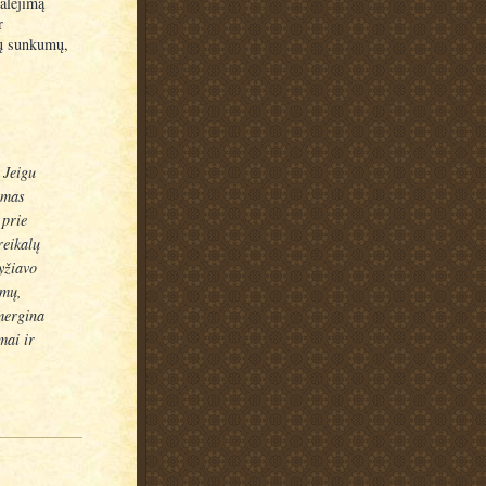
galėjimą
r
lių sunkumų,
 Jeigu
imas
 prie
reikalų
yžiavo
umų,
 mergina
mai ir