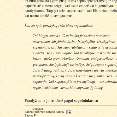
tai būtų pakeista į gerą pusę. Kitas sapno apie paralyžių ir ne
pajudėti aiškinimas teigia, kad esate emociškai sugniuždytas i
paralyžiuotas. Taip pat toks sapnas sako, kad Jūs turite dide
kai norite išreikšti savo jausmus.
Štai ką apie paralyžių rašo kitas sapnininkas:
Tai blogas sapnas. Jūsų laukia finansines nesėkmės,
nusivylimas kūrybiniu darbu. Įsimylėjėlių -išsiskyrimas.
sapnuojate, kad Jus suparalyžiavo, - sudarysite nepatik
sutartis. Jeigu sapnuojate, kad paralyžius prikaustė Jus
lovos - nieko gera nelaukite. Sapnuoti, kad pasveikote - 
gerėjimas. Susipykusieji susitaikys. Jeigu sapne suparal
Jūsų draugą, vadinasi. Jūsų santykiuose atsiras neaišk
nesusipratimų, kurių šešėlis kris ant Jūsų namų. Jeigu
sapnuoja, kad suparalyžiavo jos mylimąjį, - nesusiprati
nepasitenkinimas vienas kitu sugriaus jų laimę .
Paralyžius
ir jo reikšmė
pagal
sapnininkas
.cn
|
Daugiau
Sapno reikšmes parašė
Sapnai
Sapnai
P