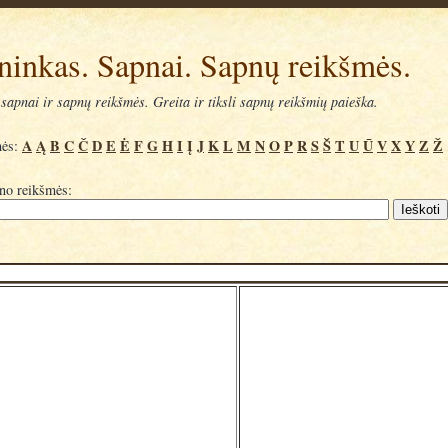
ninkas. Sapnai. Sapnų reikšmės.
sapnai ir sapnų reikšmės. Greita ir tiksli sapnų reikšmių paieška.
A
Ą
B
C
Č
D
E
Ė
F
G
H
I
Į
J
K
L
M
N
O
P
R
S
Š
T
U
Ū
V
X
Y
Z
Ž
mės:
pno reikšmės: