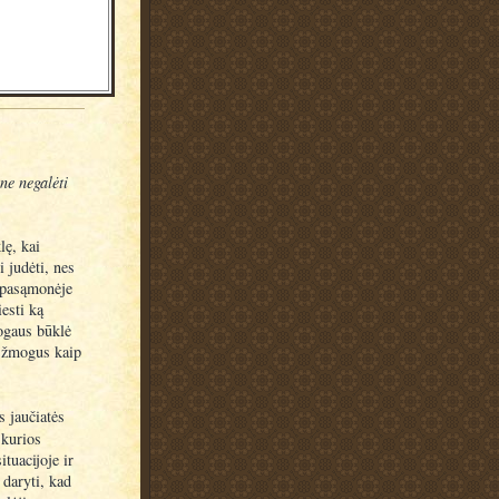
ne negalėti
lę, kai
 judėti, nes
(pasąmonėje
iesti ką
mogaus būklė
r žmogus kaip
s jaučiatės
 kurios
tuacijoje ir
 daryti, kad