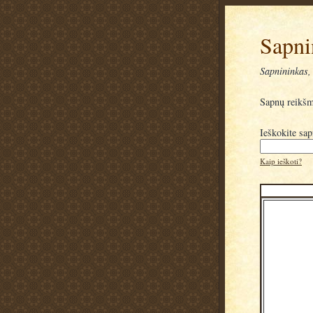
Sapni
Sapnininkas, 
Sapnų reikš
Ieškokite sa
Kaip ieškoti?